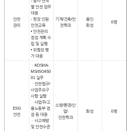
- 공사 단계
별 안전 업무
대응
안전
- 현장 인원
기계/건축/안
용인
0명
관리
안전교육
전학과
화성
• 안전관리
점검 계획 수
립 및 실행
• 위험성 평
가 대응
ㆍKOSHA-
MS/ISO450
01 실무
ㆍ안전법규/
사업주요구
사항 실행
ㆍ사업주/고
소방/환경/산
ESG
용노동부 점
업/
화성
0명
안전
검 등 대응
안전학과
ㆍ사고예방
및 안전수준