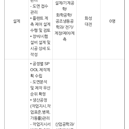
관리
설계/기계공
- 도면 접수
학/
관리
화학공학/
• 플랜트 계
화성
설계
공조냉동공
0명
측 제어 설계
대전
학과/ 전기/
수행 및 검토
계장/제어/계
• 장비/시험
측
설비 설계 및
시공 상세 도
작성
• 공정별 SP
OOL 제작계
획 수립
- 도면분석
및 제작 우선
순위 확정
• 생산공정
(작업지시,작
업표준,병목,
가동률)관리
- 작업지시서
산업공학과/