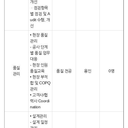
개선
ㆍ점검항목
별 점검 및 A
udit 수행, 개
선
• 현장 품질
관리
- 공사 단계
별 품질 업무
대응
- 현장 인원
품질
품질교육
품질 전공
용인
0명
관리
• 현장 부적
합 및 COPQ
관리
• 고객사/협
력사 Coordi
nation
• 설계관리
- 설계 일정