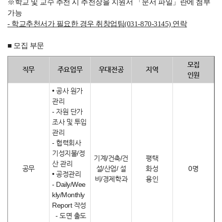
※학교 및 교수 추천 시 추천장을 지원서 「문서 파일」란에 첨부
가능
- 학교추천서가 필요한 경우 취창업팀(031-870-3145) 연락
■ 모집 부문
모집
직무
주요업무
우대전공
지역
인원
• 공사 원가
관리
- 자원 단가
조사 및 투입
관리
- 협력회사
기성지불/정
기계/건축/건
평택
산 관리
공무
설/산업/ 설
화성
0명
• 공정관리
비/경제학과
용인
- Daily/Wee
kly/Monthly
Report 작성
- 도면 출도