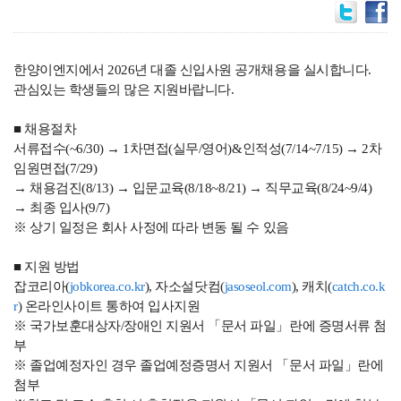
한양이엔지에서 2026년 대졸 신입사원 공개채용을 실시합니다.
관심있는 학생들의 많은 지원바랍니다.
■ 채용절차
서류접수(~6/30) → 1차면접(실무/영어)&인적성(7/14~7/15) → 2차
임원면접(7/29)
→ 채용검진(8/13) → 입문교육(8/18~8/21) → 직무교육(8/24~9/4)
→ 최종 입사(9/7)
※ 상기 일정은 회사 사정에 따라 변동 될 수 있음
■ 지원 방법
잡코리아(
jobkorea.co.kr
), 자소설닷컴(
jasoseol.com
), 캐치(
catch.co.k
r
) 온라인사이트 통하여 입사지원
※ 국가보훈대상자/장애인 지원서 「문서 파일」란에 증명서류 첨
부
※ 졸업예정자인 경우 졸업예정증명서 지원서 「문서 파일」란에
첨부