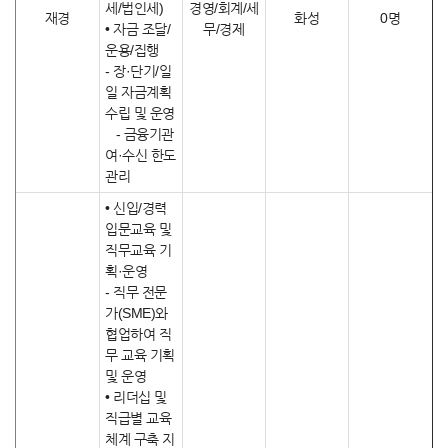
세/법인세)
경영/회계/세
재경
화성
0명
• 자금 조달/
무/경제
운용/집행
- 장·단기/일
일 자금계획
수립 및 운영
- 금융기관
여·수신 한도
관리
• 신입/경력
입문교육 및
직무교육 기
획·운영
- 직무 전문
가(SME)와
협업하여 직
무 교육 기획
및 운영
• 리더십 및
직급별 교육
체계 구축 지