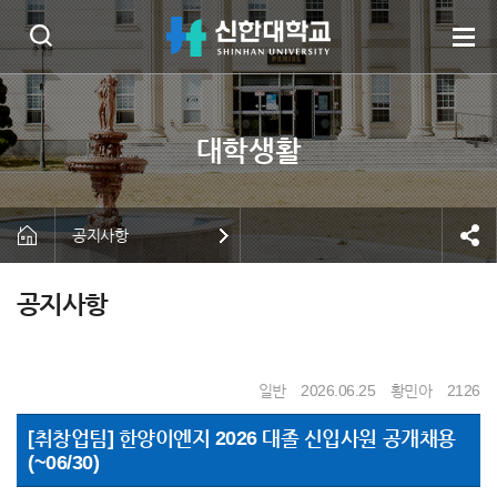
공지사항
공지사항
일반
2026.06.25
황민아
2126
[취창업팀] 한양이엔지 2026 대졸 신입사원 공개채용
(~06/30)