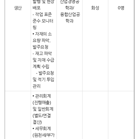
발행 및 현장
산업경영공
생산
배포
학과/
화성
0명
- 작업 표준
융합산업공
준수 모니터
학과
링
• 자재의 소
요량 파악,
발주요청
- 재고 파악
및 자재 수급
계획 수립
- 발주요청
및 적기 투입
관리
• 관리회계
(진행매출)
및 일반회계
(별도/연결
결산)
• 세무회계
(원천세/부가