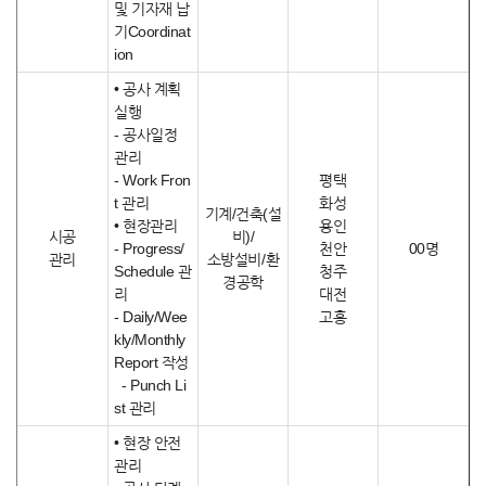
및 기자재 납
기Coordinat
ion
• 공사 계획
실행
- 공사일정
관리
- Work Fron
평택
t 관리
화성
기계/건축(설
• 현장관리
용인
시공
비)/
- Progress/
천안
00명
관리
소방설비/환
Schedule 관
청주
경공학
리
대전
- Daily/Wee
고흥
kly/Monthly
Report 작성
- Punch Li
st 관리
• 현장 안전
관리