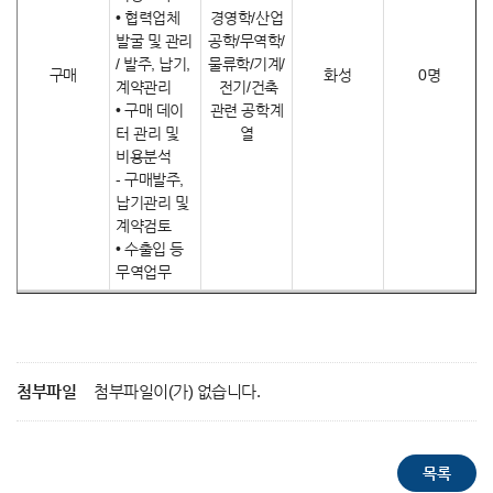
• 협력업체
경영학/산업
발굴 및 관리
공학/무역학/
/ 발주, 납기,
물류학/기계/
구매
화성
0명
계약관리
전기/건축
• 구매 데이
관련 공학계
터 관리 및
열
비용분석
- 구매발주,
납기관리 및
계약검토
• 수출입 등
무역업무
첨부파일
첨부파일이(가) 없습니다.