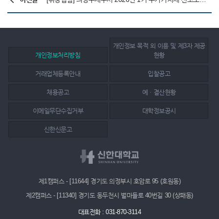
개인정보 목적 외 이용 및 제3자 제공
개인정보처리방침
현황
거래업체등록안내
입찰공고
채용공고
예ㆍ결산현황
이메일무단수집거부
대학정보공시
신한신문고
제1캠퍼스 - [11644] 경기도 의정부시 호암로 95 (호원동)
제2캠퍼스 - [11340] 경기도 동두천시 벌마들로 40번길 30 (상패동)
대표전화 : 031-870-3114