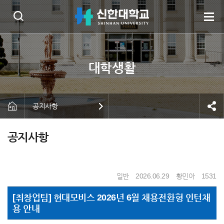
공지사항
공지사항
일반
2026.06.29
황민아
1531
[취창업팀] 현대모비스 2026년 6월 채용전환형 인턴채
용 안내