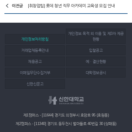
이전글
[취창업팀] 롯데 청년 직무 아카데미 교육생 모집 안내
개인정보 목적 외 이용 및 제3자 제공
개인정보처리방침
현황
거래업체등록안내
입찰공고
채용공고
예ㆍ결산현황
이메일무단수집거부
대학정보공시
신한신문고
제1캠퍼스 - [11644] 경기도 의정부시 호암로 95 (호원동)
제2캠퍼스 - [11340] 경기도 동두천시 벌마들로 40번길 30 (상패동)