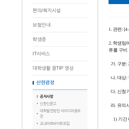
편의/복지시설
보험안내
1. 관련: 
학생증
2. 학생
류를 구비
IT서비스
가. 구분:
대학생활 꿀TIP 영상
나. 대상:
신한광장
다. 신청기간: 2
공지사항
신한신문고
라. 유의
대학발전방안 아이디어공모
전
1)
기간 
교내아르바이트모집