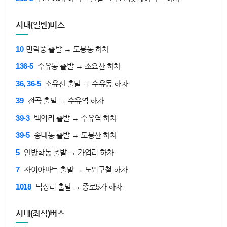
시내(일반)버스
10
민락중 출발 → 도봉동 하차
136-5
수유동 출발 → 소요산 하차
36, 36-5
소유산 출발 → 수유동 하차
39
전곡 출발 → 수유역 하차
39-3
백의리 출발 → 수유역 하차
39-5
송내동 출발 → 도봉산 하차
5
안방학동 출발 → 가업리 하차
7
자이아파트 출발 → 노원구철 하차
1018
덕정리 출발 → 종로5가 하차
시내(좌석)버스