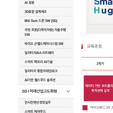
AI 응용
3D융합 설계제조
Mili-Tech 드론 SW (SD)
국방 로봇(다목적차량) 자율주행
SW
바이오 군헬스케어시스템 SW
교육과정
밀리터리AI소프트웨어
스마트 팩토리 AI기술
2학기
밀리터리 통합프레임워크
AI기반 헬스푸드 솔루션
데이터 기반 포트폴
투자전략 실무
SD l 미래산업고도화형
전시컨벤션경영실무
마이크로디그리 
스마트 케어푸드