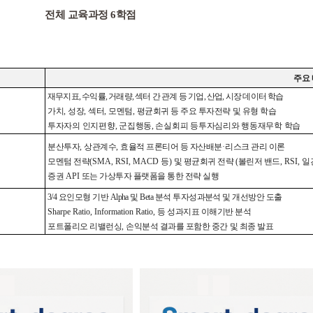
전체
교육과정
6학점
주요
재무지표
,
수익률
,
거래량
,
섹터 간 관계 등 기업
,
산업
,
시장 데이터 학습
가치
,
성장
,
섹터
,
모멘텀
,
평균회귀 등 주요 투자전략 및 유형 학습
투자자의 인지편향
,
군집행동
,
손실회피 등투자심리와 행동재무학 학습
분산투자
,
상관계수
,
효율적 프론티어 등 자산배분
·
리스크 관리 이론
모멘텀 전략
(SMA, RSI, MACD
등
)
및 평균회귀 전략
(
볼린저 밴드
, RSI,
일
증권
API
또는 가상투자 플랫폼을 통한 전략 실행
3/4
요인모형 기반
Alpha
및
Beta
분석 투자성과분석 및 개선방안 도출
Sharpe Ratio, Information Ratio,
등 성과지표 이해기반 분석
포트폴리오 리밸런싱
,
손익분석 결과를 포함한 중간 및 최종 발표