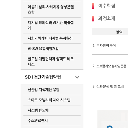
이수학점
아동기 심리·사회치유 영상콘텐
츠학
과정소개
디지털 창의성과 AI기반 학습설
계
영역
사회가치기반 디지털 복지혁신
1.
투자전략 분석
AI·SW 융합게임개발
글로컬 개발협력과 임팩트 비즈
니스
2.
포트폴리오 설계 및 운용
SD l 첨단기술집약형
3.
성과분석 및 피드백
신산업 지식재산 융합
스마트 모빌리티 제어 시스템
시스템 반도체
수소연료전지