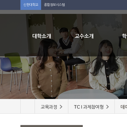
신한대학교
종합정보시스템
대학소개
교수소개
학
교육과정
TC l 과제참여형
데