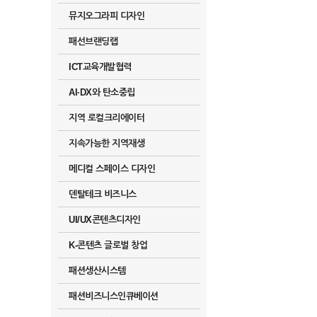
뮤지오그라피 디자인
패선브랜딩랩
ICT교육개발협력
AI·DX와 탄소중립
지역 로컬크리에이터
지속가능한 지역재생
메디컬 스페이스 디자인
덴탈테크 비즈니스
UI/UX콘텐츠디자인
K-콘텐츠 글로벌 창업
패션생산시스템
패션비즈니스인큐베이션