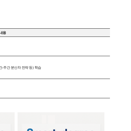
 내용
간
-
주간 분산차 전략 등
)
학습