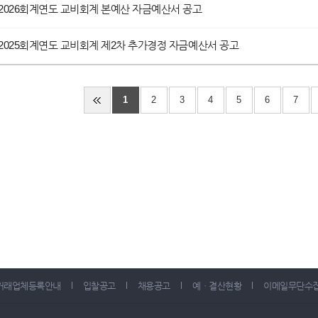
2026회계연도 교비회계 본예산 자금예산서 공고
2025회계연도 교비회계 제2차 추가경정 자금예산서 공고
1
2
3
4
5
6
7
거래업체등록안내
입찰공고
채용공고
예ㆍ결산현황
이메일무단수