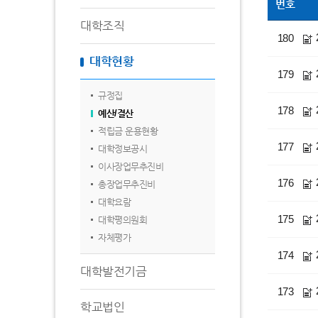
번호
대학조직
180
대학현황
179
규정집
178
예산/결산
적립금 운용현황
177
대학정보공시
이사장업무추진비
176
총장업무추진비
대학요람
175
대학평의원회
자체평가
174
대학발전기금
173
학교법인