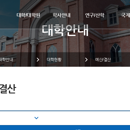
대학/대학원
학사안내
연구/산학
국
대학안내
대학현황
예산/결산
/결산