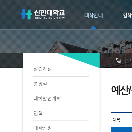
대학안내
입학
설립자실
총장실
예산
대학발전계획
연혁
대학상징