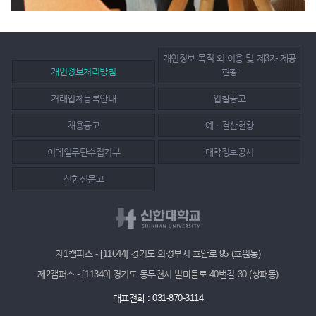
개인정보 목적 외 이용 및 제3자 제공
개인정보처리방침
현황
거래업체등록안내
입찰공고
채용공고
예ㆍ결산현황
이메일무단수집거부
대학정보공시
신한신문고
제1캠퍼스 - [11644] 경기도 의정부시 호암로 95 (호원동)
제2캠퍼스 - [11340] 경기도 동두천시 벌마들로 40번길 30 (상패동)
대표전화 : 031-870-3114