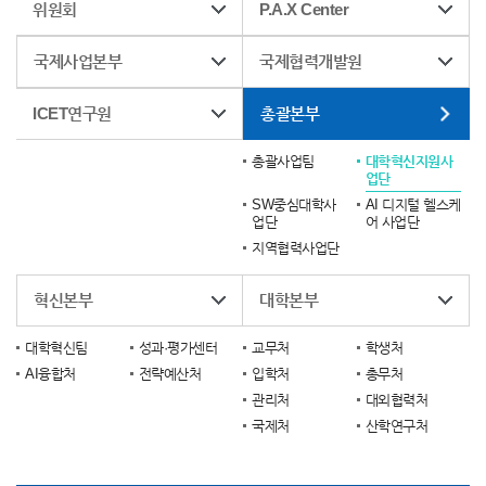
위원회
P.A.X Center
국제사업본부
국제협력개발원
ICET연구원
총괄본부
총괄사업팀
대학혁신지원사
업단
SW중심대학사
AI 디지털 헬스케
업단
어 사업단
지역협력사업단
혁신본부
대학본부
대학혁신팀
성과·평가센터
교무처
학생처
AI융합처
전략예산처
입학처
총무처
관리처
대외협력처
국제처
산학연구처