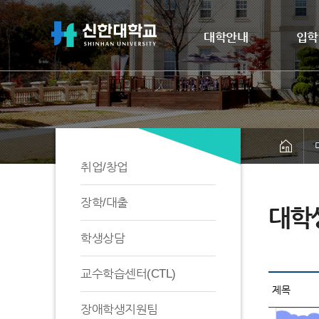
대학안내
입학
취업/창업
장학/대출
대학생
학생상담
교수학습센터(CTL)
장애학생지원팀