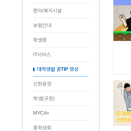
편의/복지시설
보험안내
학생증
IT서비스
대학생활 꿀TIP 영상
신한광장
학생(규정)
MYCA+
총학생회