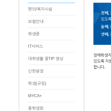
편의/복지시설
첫째,
있도록
보험안내
둘째,
학생증
셋째,
IT서비스
장애학생지
대학생활 꿀TIP 영상
있도록 지원
합니다.
신한광장
학생(규정)
MYCA+
총학생회