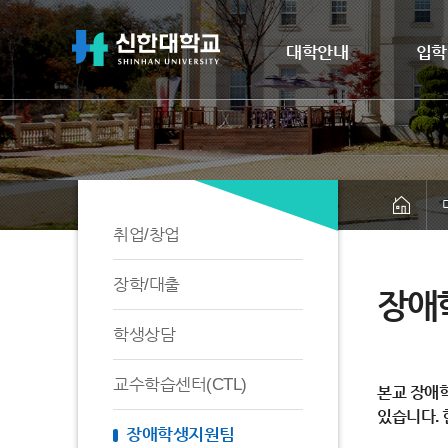
대학안내
입학
취업/창업
장학/대출
장애
학생상담
교수학습센터(CTL)
본교 장애
있습니다. 
장애학생지원팀