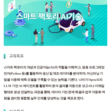
스마트 팩토리 AI기술
교육목표
스마트 팩토리의 개념과 인공지능
(AI)
의 역할을 이해하고
,
범용 프로그래밍
언어
(Python
등
)
를 활용하여 생산 및 제조 데이터를 분석하며
,
머신러닝 기
법을 이용해 예측 모델을 구축할 수 있는 능력을 기른다
.
나아가
OpenAI
의
LLM
기반
AI
에이전트를 활용하여 분석 결과를 자동으로 보고서나 이메일
형태로 생성
·
전달하는 과정을 통해
,
데이터 기반 문제 해결과 업무 자동화 역
량을 겸비한 융합형 실무 인재를 양성하는 것을 목표로 한다
.