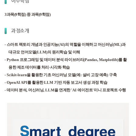
이수학점
3과목(9학점) 중 과목(9학점)
과정소개
-
스마트 팩토리 개념과 인공지능
(AI)
의 역할을 이해하고 머신러닝
(ML)
과
대규모 언어모델
(LLM)
의 원리학습 및 이해
- Python
프로그래밍 및 데이터 분석 라이브러리
(Pandas, Matplotlib)
를 활
용한 제조 데이터를 처리
·
시각화 학습
- Scikit-learn
을 활용한 기초 머신러닝 모델
(
예
:
설비 고장 예측
)
구축
- OpenAI API
를 활용한
LLM
기반 자동 보고서 생성 과정 학습
-
데이터 분석
,
머신러닝
, LLM
을 연계한
'AI
에이전트
'
미니 프로젝트 수행