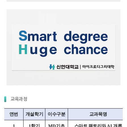
교육과정
연번
개설학기
이수구분
교과목명
1
1
학기
MD기초
스마트 팩토리와
AI
개론